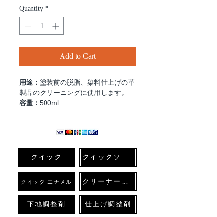
Quantity
*
Add to Cart
用途：
塗装前の脱脂、染料仕上げの革
製品のクリーニングに使用します。
容量：
500ml
使用方法：
マイクロファイバークロス
に染み込ませて対象となる革面を拭き
あげてください。
容器は任意で詰め替えてご
使用ください。
クイック
クイックソフト
コメント
クリーナー各種
クイック エナメル
レザーリペア業に１本あると便利で
す。
下地調整剤
仕上げ調整剤