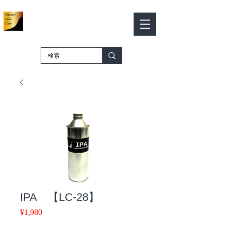
Leather color works
Leather Color Works
​－SHOP ONLINE－
Cart
IPA 【LC-28】
Price
¥1,980