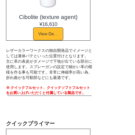
Cibolite (texture agent)
Price
¥16,610
View Details
レザーカラーワークスの独自開発品でイメージと
しては液体パテといった位置付けとなります。
​主に革の表皮がダメージで下地が出ている部分に
使用します。スプレーガンの設定で細かい革の模
様を作る事も可能です。非常に伸縮率が高い為、
折れ曲がる可動部などにも最適です。
※ クイックフルセット、クイックソフトフルセット
をお買い上げいただくと付属している製品です。
​クイックプライマー