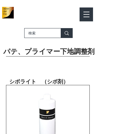
Leather color works
Leather Color Works
​－SHOP ONLINE－
Cart
​パテ、プライマー下地調整剤
シボライト （シボ剤）